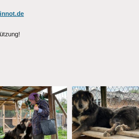
innot.de
tützung!