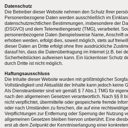
Datenschutz
Die Betreiber dieser Website nehmen den Schutz Ihrer persön
Personenbezogene Daten werden ausschließlich im Einklang
datenschutzrechtlichen Bestimmungen, insbesondere der D
(DSGVO) und dem Telemediengesetz (TMG), verarbeitet. Sow
personenbezogene Daten (beispielsweise Name, Anschrift o
erhoben werden, erfolgt dies, soweit möglich, stets auf freiwi
dieser Daten an Dritte erfolgt ohne Ihre ausdrückliche Zusti
darauf hin, dass die Datenübertragung im Internet (z.B. bei 
Sicherheitslücken aufweisen kann. Ein lückenloser Schutz de
durch Dritte ist nicht möglich.
Haftungsausschluss
Die Inhalte dieser Website wurden mit größtmöglicher Sorgfalt 
Vollständigkeit und Aktualität der Inhalte kann jedoch kei
Als Diensteanbieter sind wir gemäß § 7 Abs.1 TMG für eigene
nach den allgemeinen Gesetzen verantwortlich. Nach §§ 8 b
nicht verpflichtet, übermittelte oder gespeicherte fremde In
oder nach Umständen zu forschen, die auf eine rechtswidrige
Verpflichtungen zur Entfernung oder Sperrung der Nutzung v
allgemeinen Gesetzen bleiben hiervon unberührt. Eine diesb
erst ab dem Zeitpunkt der Kenntniserlangung einer konkrete